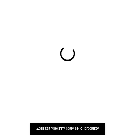
SKLADEM
SKLADEM
Gustav Klimt –⁠⁠⁠⁠⁠⁠ karty
Vincent Van Gogh –⁠⁠⁠⁠⁠⁠ karty
560 Kč
560 Kč
Zobrazit všechny související produkty