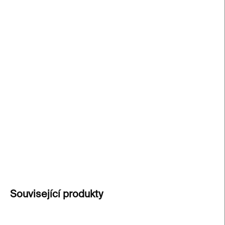
−
+
Přidat do košíku
Objevte
50 nejslavnějších děl Clauda Moneta
v
elegantní sbírce karet s rozbory jeho stylu, techniky
a symbolismu. Od éterických tahů štětcem na
obraze Lekníny a po nejslavnější
Impresi, východ
slunce, k
aždá karta ukazuje krásu a složitost
Monetova stylu. Pro ty, kdo hledají
inspiraci v
umění.
DETAILNÍ INFORMACE
ZEPTAT SE
Související produkty