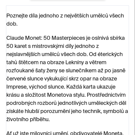
Poznejte díla jednoho z největších umělců všech
dob.
Claude Monet: 50 Masterpieces je oslnivá sbírka
50 karet s mistrovskými díly jednoho z
nejslavnějších umělců všech dob. Od éterických
tahů štětcem na obraze Lekníny a větrem
rozfoukané šaty ženy se slunečníkem až po jasně
červené slunce vykukující skrz opar na obraze
Imprese, východ slunce
. Každá karta ukazuje
krásu a složitost Monetova stylu. Prostřednictvím
podrobných rozborů jednotlivých uměleckých děl
získáte hlubší porozumění jeho technik, symbolů a
životního příběhu.
Ať už jste milovníci umění, obdivovatelé Moneta,