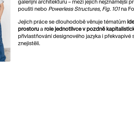
galerijní architekturu – mezi jejich nejznámější p
poušti nebo
Powerless Structures, Fig. 101
na Fo
Jejich práce se dlouhodobě věnuje tématům
ide
prostoru
a
role jednotlivce v pozdně kapitalisti
přivlastňování designového jazyka i překvapivé s
znejistěli.