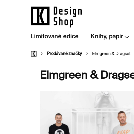
Přejít
na
obsah
Limitované edice
Knihy, papír
Domů
Prodávané značky
Elmgreen & Dragset
Elmgreen & Dragse