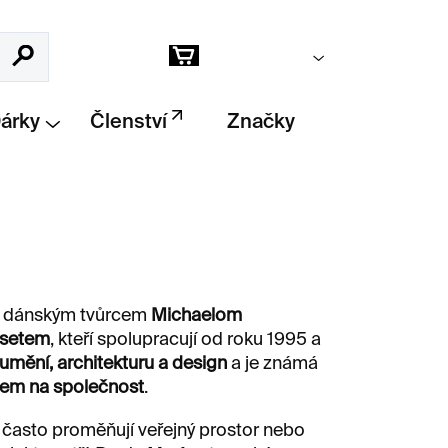
Prázdný košík
Hledat
Nákupní
košík
Dárky
Členství
Značky
é dánským tvůrcem
Michaelom
gsetem
, kteří spolupracují od roku 1995 a
umění, architekturu a design
a je známá
dem na společnost
.
é často proměňují veřejný prostor nebo