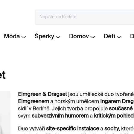
Móda
Šperky
Domov
Děti
t
Elmgreen & Dragset
jsou umělecké duo tvořen
Elmgreenem
a norským umělcem
Ingarem Dra
sídlí v Berlíně. Jejich tvorba propojuje
současné 
svým
subverzivním humorem
a
kritickým pohle
Duo vytváří
site-specific instalace
a
sochy
, kter