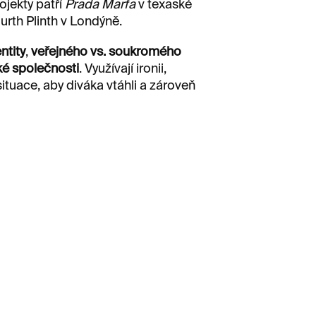
rojekty patří
Prada Marfa
v texaské
urth Plinth v Londýně.
ntity
,
veřejného vs. soukromého
cké společnosti
. Využívají ironii,
ituace, aby diváka vtáhli a zároveň