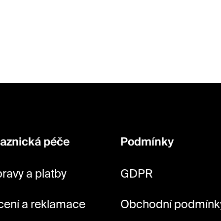
l
á
d
a
c
í
p
r
v
aznická péče
Podmínky
k
y
ravy a platby
GDPR
v
ý
cení a reklamace
Obchodní podmínk
p