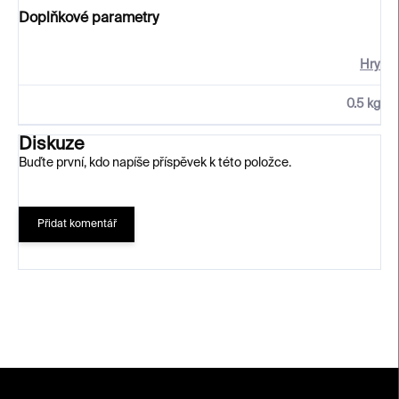
Doplňkové parametry
Hry
0.5 kg
Diskuze
Buďte první, kdo napíše příspěvek k této položce.
Přidat komentář
Z
á