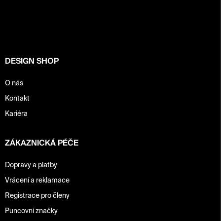
p
a
t
í
DESIGN SHOP
O nás
Kontakt
Kariéra
ZÁKAZNICKÁ PÉČE
Dopravy a platby
Vrácení a reklamace
Registrace pro členy
Puncovní značky