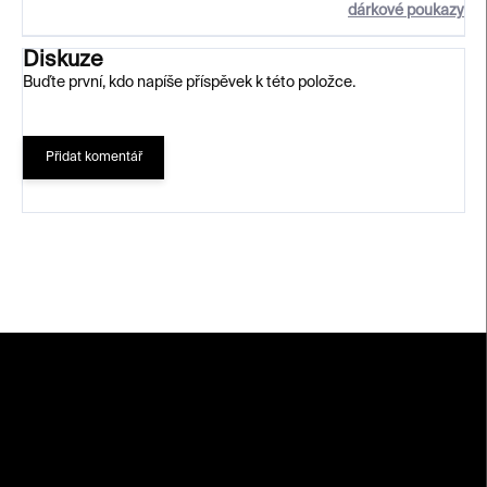
dárkové poukazy
Diskuze
Buďte první, kdo napíše příspěvek k této položce.
Přidat komentář
Z
á
p
a
t
í