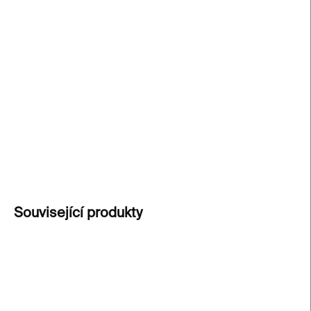
cena:
−
+
Přidat do košíku
Dárkový poukaz na 500 Kč
potěší každého
milovníka designu, umění a originálních dárků z
Kunsthalle Praha.
DETAILNÍ INFORMACE
ZEPTAT SE
Související produkty