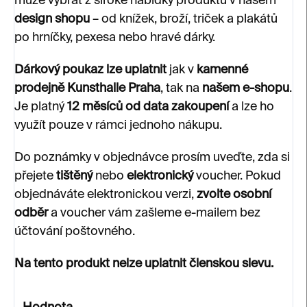
může vybrat z široké nabídky produktů v našem
design shopu
– od knížek, broží, triček a plakátů
po hrníčky, pexesa nebo hravé dárky.
Dárkový poukaz lze uplatnit
jak v
kamenné
prodejně Kunsthalle Praha
, tak na
našem e-shopu
.
Je platný
12 měsíců od data zakoupení
a lze ho
využít pouze v rámci jednoho nákupu.
Do poznámky v objednávce prosím uveďte, zda si
přejete
tištěný
nebo
elektronický
voucher. Pokud
objednáváte elektronickou verzi,
zvolte osobní
odběr
a voucher vám zašleme e-mailem bez
účtování poštovného.
Na tento produkt nelze uplatnit členskou slevu.