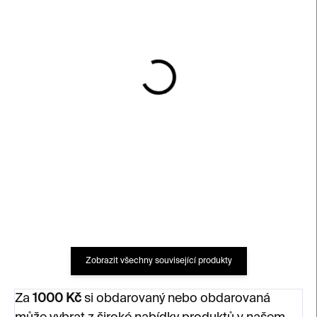
SKLADEM
SKLADEM
Karty The Artists' Colour
The V&A Book of Colour
Box
in Design
560 Kč
750 Kč
Zobrazit všechny související produkty
Za
1000 Kč
si obdarovaný nebo obdarovaná