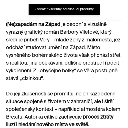
Zobrazit všechny související produkty
(Ne)zapadám na Západ
je osobní a vizuálně
výrazný grafický román Barbory Viletové, který
sleduje příběh Věry – mladé ženy z maloměsta, jež
odchází studovat umění na Západ. Místo
vysněného bohémského života však přichází střet
s realitou: jiná očekávání, odlišné prostředí i pocit
vykořenění. Z „obyčejné holky“ se Věra postupně
stává „cizinkou“.
Do její zkušenosti se promítají nejen každodenní
situace spojené s životem v zahraničí, ale i širší
společenský kontext – například atmosféra kolem
Brexitu. Autorka citlivě zachycuje
proces ztráty
iluzí i hledání nového místa ve světě.