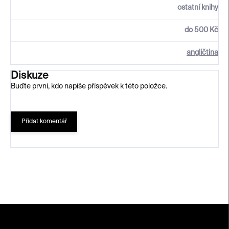
ostatní knihy
do 500 Kč
angličtina
Diskuze
Buďte první, kdo napíše příspěvek k této položce.
Přidat komentář
Z
á