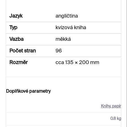
Jazyk
angličtina
Typ
kvízová kniha
Vazba
měkká
Počet stran
96
Rozměr
cca 135 × 200 mm
Doplňkové parametry
Knihy, papír
0.8 kg