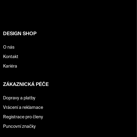
p
a
t
í
DESIGN SHOP
O nás
Kontakt
Kariéra
ZÁKAZNICKÁ PÉČE
Dopravy a platby
Vrácení a reklamace
Registrace pro členy
Puncovní značky