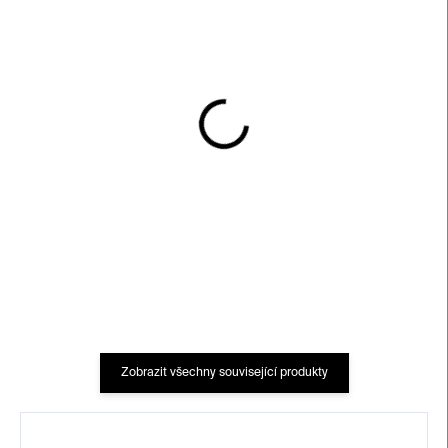
SKLADEM
SKLADEM
So You Think You're A
Freude Forever –⁠⁠⁠⁠⁠⁠
Millennial?
magazine no.2
300 Kč
250 Kč
Zobrazit všechny související produkty