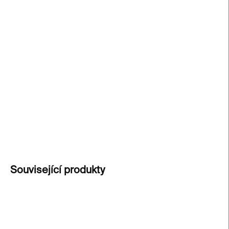
−
+
Přidat do košíku
Zábavná
kvízová kniha
, která prověří, zda
skutečně patříš ke generaci
Gen Z
– od
sociálních
sítí
a internetu až po popkulturu, slang a digitální
každodennost. Perfektní jako dárková kniha nebo
zábavná aktivita na večírky.
DETAILNÍ INFORMACE
ZEPTAT SE
Související produkty