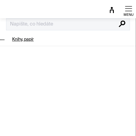
Přejít
na
obsah
Hledat
Knihy, papír