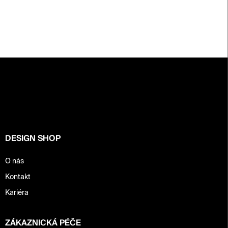
Z
á
p
a
t
í
DESIGN SHOP
O nás
Kontakt
Kariéra
ZÁKAZNICKÁ PÉČE