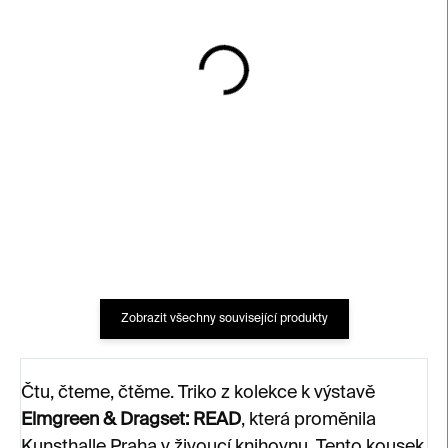
SKLADEM
SKLADEM
Triko READ unisex –
Triko GUARDIAN unisex
černé
– černé
590 Kč
690 Kč
Zobrazit všechny související produkty
Čtu, čteme, čtěme. Triko z kolekce k výstavě
Elmgreen & Dragset: READ
, která proměnila
Kunsthalle Praha v živoucí knihovnu. Tento kousek