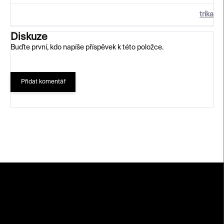
trika
Diskuze
Buďte první, kdo napíše příspěvek k této položce.
Přidat komentář
Z
á
p
a
t
í