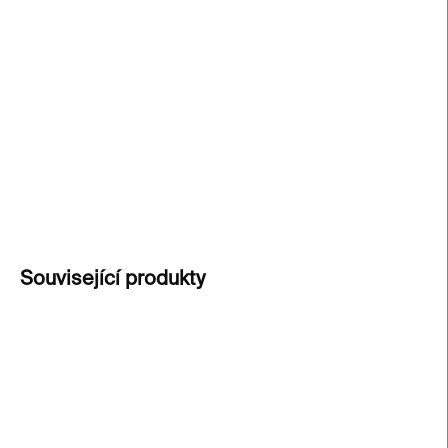
Triko z výstavy READ
oslavuje literární dědictví
Prahy. Design inspirovaný proměnou Kunsthalle ve
veřejnou knihovnu. Triko má unisex střih a je
vyrobené z organické bavlny.
DETAILNÍ INFORMACE
ZEPTAT SE
Související produkty