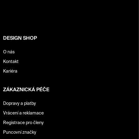
p
a
t
í
DESIGN SHOP
O nás
Kontakt
Kariéra
ZÁKAZNICKÁ PÉČE
Dopravy a platby
Vrácení a reklamace
Registrace pro členy
Puncovní značky