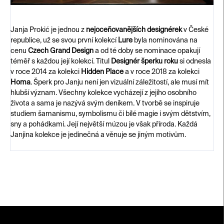
Janja Prokić je jednou z
nejoceňovanějších designérek
v České
republice, už se svou první kolekcí
Lure
byla nominována na
cenu
Czech Grand Design
a od té doby se nominace opakují
téměř s každou její kolekcí. Titul
Designér šperku roku
si odnesla
v roce 2014 za kolekci
Hidden Place
a v roce 2018 za kolekci
Homa
. Šperk pro Janju není jen vizuální záležitostí, ale musí mít
hlubší význam. Všechny kolekce vycházejí z jejího osobního
života a sama je nazývá svým deníkem. V tvorbě se inspiruje
studiem šamanismu, symbolismu či bílé magie i svým dětstvím,
sny a pohádkami. Její největší múzou je však příroda. Každá
Janjina kolekce je jedinečná a věnuje se jiným motivům.
Z
á