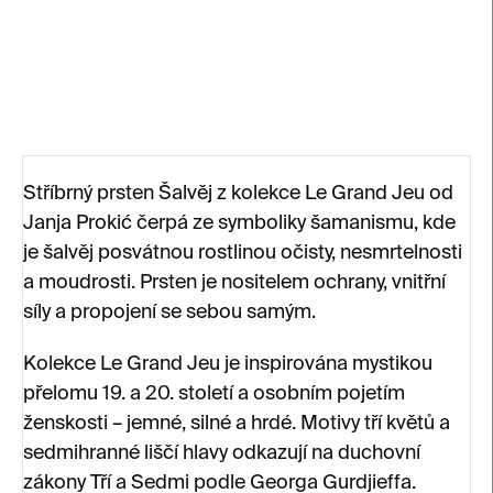
duchovní doplněk.
DETAILNÍ INFORMACE
ZEPTAT SE
Stříbrný prsten Šalvěj z kolekce Le Grand Jeu od
Janja Prokić čerpá ze symboliky šamanismu, kde
je šalvěj posvátnou rostlinou očisty, nesmrtelnosti
a moudrosti. Prsten je nositelem ochrany, vnitřní
síly a propojení se sebou samým.
Kolekce Le Grand Jeu je inspirována mystikou
přelomu 19. a 20. století a osobním pojetím
ženskosti – jemné, silné a hrdé. Motivy tří květů a
sedmihranné liščí hlavy odkazují na duchovní
zákony Tří a Sedmi podle Georga Gurdjieffa.