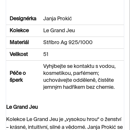
Designérka
Janja Prokić
Kolekce
Le Grand Jeu
Materiál
Stříbro Ag 925/1000
Velikost
51
Vyhýbejte se kontaktu s vodou,
Péče o
kosmetikou, parfémem;
šperk
uchovávejte odděleně, čistěte
jemným hadříkem bez chemie.
Le Grand Jeu
Kolekce Le Grand Jeu je „vysokou hrou“ o ženství
– krásné, intuitivní, silné a vědomé. Janja Prokić se