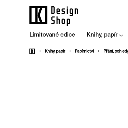
Přejít
na
obsah
Limitované edice
Knihy, papír
Domů
Knihy, papír
Papírnictví
Přání, pohled