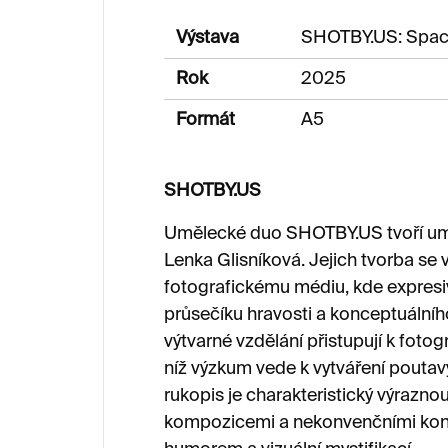
Výstava
SHOTBY.US: Space
Rok
2025
Formát
A5
SHOTBY.US
Umělecké duo SHOTBY.US tvoří um
Lenka Glisníková. Jejich tvorba se
fotografickému médiu, kde expresi
průsečíku hravosti a konceptuální
výtvarné vzdělání přistupují k fotogra
níž výzkum vede k vytváření poutavý
rukopis je charakteristický výrazno
kompozicemi a nekonvenčními kon