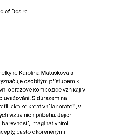
 of Desire
ělkyně Karolína Matušková a
 vyznačuje osobitým přístupem k
vní obrazové kompozice vznikají v
ho uvažování. S důrazem na
fii jako ke kreativní laboratoři, v
ch vizuálních příběhů. Jejich
u barevností, imaginativními
cepty, často okořeněnými