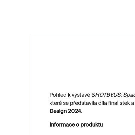
100 Kč
1 
Pohled k výstavě
SHOTBY.US: Space
které se představila díla finalistek a
Design 2024
.
Informace o produktu