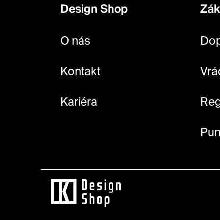
p
Design Shop
Zák
a
t
O nás
Dop
í
Kontakt
Vrá
Kariéra
Reg
Pun