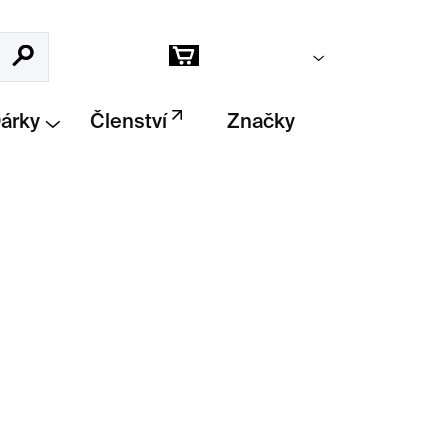
Prázdný košík
Hledat
Nákupní
košík
Dárky
Členství
Značky
Přidat do košíku
.US: Space of Desire
v Kunsthalle Praha,