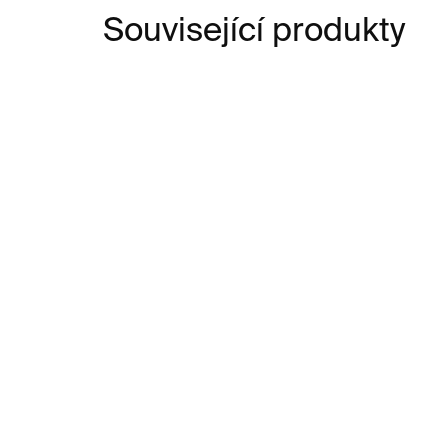
Související produkty
SKLADEM
Pohled Shotby.us –
Mi
Židlenky 3
ant