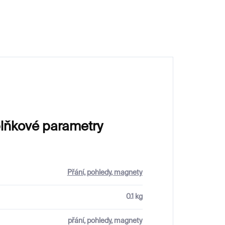
100 Kč
lňkové parametry
Přání, pohledy, magnety
0.1 kg
přání, pohledy, magnety