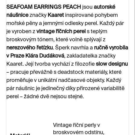
SEAFOAM EARRINGS PEACH
jsou
autorské
náušnice
značky
Kaaret
inspirované pohybem
mořské pěny a jemnými odlesky perel. Každý pár
je vyroben z
vintage říčních perel
s teplým
broskvovým tónem, které volně splývají z
nerezového řetízku
. Šperk navrhla a
ručně vyrobila
v Praze Klára Dudáková
, zakladatelka značky
Kaaret. Její tvorba vychází z filozofie
slow designu
– pracuje převážně s deadstock materiály, které
proměňuje v unikátní nadčasové objekty. Každý
pár náušnic je jedinečný díky přirozené variabilitě
perel – žádné dvě nejsou stejné.
Vintage říční perly v
broskvovém odstínu,