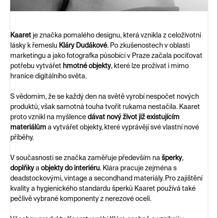
Kaaret
je značka pomalého designu, která vznikla z celoživotní
lásky k řemeslu
Kláry Dudákové
. Po zkušenostech v oblasti
marketingu a jako fotografka působící v Praze začala pociťovat
potřebu vytvářet
hmotné objekty
, které lze prožívat i mimo
hranice digitálního světa.
S vědomím, že se každý den na světě vyrobí nespočet nových
produktů, však samotná touha tvořit rukama nestačila. Kaaret
proto vznikl na myšlence
dávat nový život již existujícím
materiálům
a vytvářet objekty, které vyprávějí své vlastní nové
příběhy.
V současnosti se značka zaměřuje především na
šperky
,
doplňky
a
objekty do interiéru
. Klára pracuje zejména s
deadstockovými, vintage a secondhand materiály. Pro zajištění
kvality a hygienického standardu šperků Kaaret používá také
pečlivě vybrané komponenty z nerezové oceli.