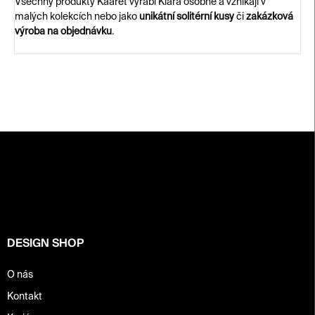
Všechny produkty Kaaret vyrábí Klára osobně a vznikají v
malých kolekcích nebo jako
unikátní solitérní kusy
či
zakázková
výroba na objednávku
.
Z
á
p
a
t
í
DESIGN SHOP
O nás
Kontakt