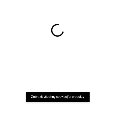
SKLADEM
SKLADEM
Náhrdelník The Catch –
Náušnice Reef – perly,
mušle, perly, minerály
nerezová ocel
2 990 Kč
2 200 Kč
Zobrazit všechny související produkty