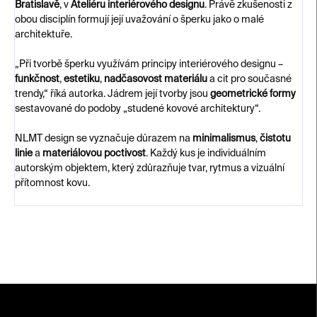
Bratislavě
, v
Ateliéru interiérového designu
. Právě zkušenosti z
obou disciplín formují její uvažování o šperku jako o malé
architektuře.
„Při tvorbě šperku využívám principy interiérového designu –
funkčnost
,
estetiku
,
nadčasovost materiálu
a cit pro současné
trendy,“ říká autorka. Jádrem její tvorby jsou
geometrické formy
sestavované do podoby „studené kovové architektury“.
NLMT design se vyznačuje důrazem na
minimalismus
,
čistotu
linie
a
materiálovou poctivost
. Každý kus je individuálním
autorským objektem, který zdůrazňuje tvar, rytmus a vizuální
přítomnost kovu.
Z
á