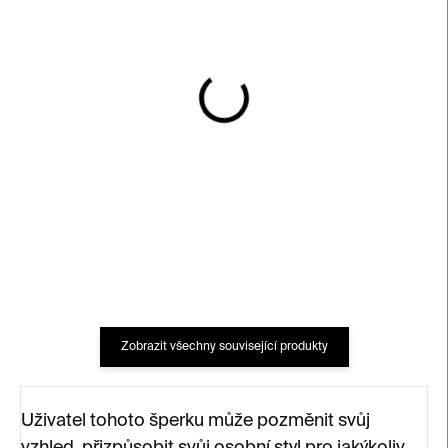
SKLADEM
SKLADEM
Náramek Circle – stříbro
Prsten Circle – stříbro
850 Kč
1 650 Kč
Zobrazit všechny související produkty
Uživatel tohoto šperku může pozměnit svůj