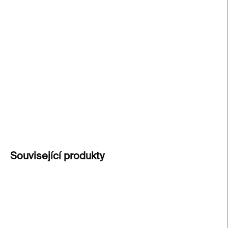
jednoduchostí a elegancí základních
geometrických tvarů. Tyto prvky jsou spojeny do
harmonických celků, které působí moderně a
zároveň nadčasově.
Stříbrné n
áušnice Raw fusion
jsou díky svému designu vhodné pro každodenní
nošení i slavnostní příležitosti.
DETAILNÍ INFORMACE
ZEPTAT SE
Související produkty