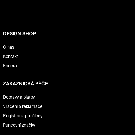
p
a
t
í
DESIGN SHOP
O nás
Kontakt
Kariéra
ZÁKAZNICKÁ PÉČE
Dopravy a platby
Vrácení a reklamace
Registrace pro členy
Puncovní značky