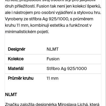
vzhled, přizpůsobit svůj osobní styl pro jakýkoliv
druh příležitostí. Fusion tak není jen kolekcí šperků,
ale i nástrojem pro osobní vyjádření a stylovou hru.
Vyrobeny ze stříbra Ag 925/1000, s průměrem
kruhu 11 mm, kombinují estetiku a funkčnost v
minimalistickém pojetí.
Designér
NLMT
Kolekce
Fusion
Materiál
Stříbro Ag 925/1000
Průměr kruhu
11 mm
NLMT
Značku založila designérka Miroslava Lichá, která