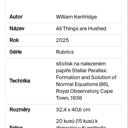
Autor
William Kentridge
Název
All Things are Hushed
Rok
2025
Série
Rubrics
sítotisk na nalezeném
papíře Stellar Parallax:
Formation and Solution of
Technika
Normal Equations (86),
Royal Observatory, Cape
Town, 1938
Rozměry
32,4 x 40,6 cm
20 kusů (15 kusů k