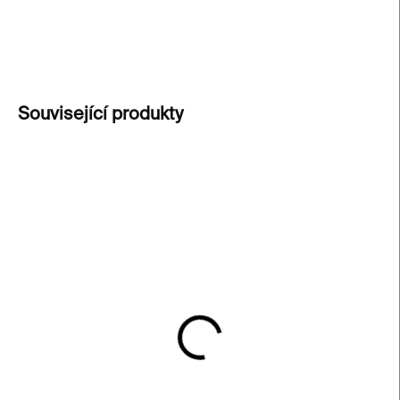
DETAILNÍ INFORMACE
ZEPTAT SE
Související produkty
ZARÁMOVANÝ KUS
SKLADEM
SKLADEM
2 Private Thoughts –
Pause – William
William Kentridge
Kentridge