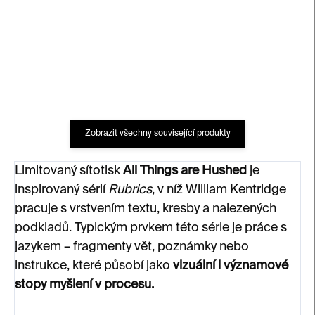
65 000 Kč
69 000 Kč
Zobrazit všechny související produkty
Limitovaný sítotisk
All Things are Hushed
je
inspirovaný sérií
Rubrics
, v níž William Kentridge
pracuje s vrstvením textu, kresby a nalezených
podkladů. Typickým prvkem této série je práce s
jazykem – fragmenty vět, poznámky nebo
instrukce, které působí jako
vizuální i významové
stopy myšlení v procesu.