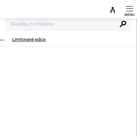
Přejít
na
obsah
Hledat
Limitované edice