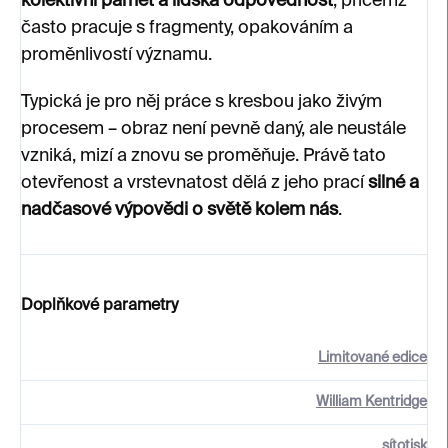
kolektivní paměť a lidská odpovědnost
, přičemž
často pracuje s fragmenty, opakováním a
proměnlivostí významu.
Typická je pro něj práce s kresbou jako živým
procesem – obraz není pevně daný, ale neustále
vzniká, mizí a znovu se proměňuje. Právě tato
otevřenost a vrstevnatost dělá z jeho prací
silné a
nadčasové výpovědi o světě kolem nás
.
Doplňkové parametry
Limitované edice
William Kentridge
sítotisk