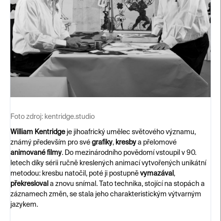
Foto zdroj:
kentridge.studio
William Kentridge
je jihoafrický umělec světového významu,
známý především pro své
grafiky
,
kresby
a přelomové
animované filmy
. Do mezinárodního povědomí vstoupil v 90.
letech díky sérii ručně kreslených animací vytvořených unikátní
metodou: kresbu natočil, poté ji postupně
vymazával
,
překresloval
a znovu snímal. Tato technika, stojící na stopách a
záznamech změn, se stala jeho charakteristickým výtvarným
jazykem.