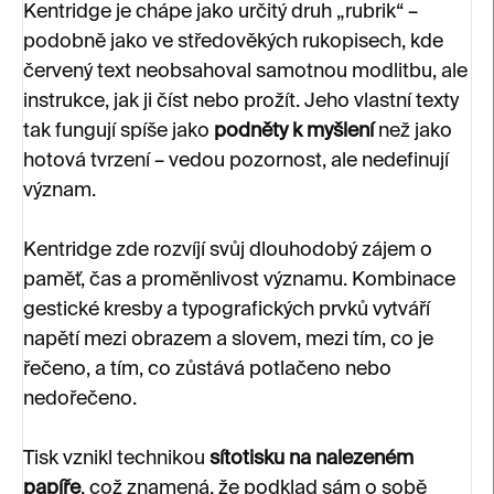
Kentridge je chápe jako určitý druh „rubrik“ –
podobně jako ve středověkých rukopisech, kde
červený text neobsahoval samotnou modlitbu, ale
instrukce, jak ji číst nebo prožít. Jeho vlastní texty
tak fungují spíše jako
podněty k myšlení
než jako
hotová tvrzení – vedou pozornost, ale nedefinují
význam.
Kentridge zde rozvíjí svůj dlouhodobý zájem o
paměť, čas a proměnlivost významu. Kombinace
gestické kresby a typografických prvků vytváří
napětí mezi obrazem a slovem, mezi tím, co je
řečeno, a tím, co zůstává potlačeno nebo
nedořečeno.
Tisk vznikl technikou
sítotisku na nalezeném
papíře
, což znamená, že podklad sám o sobě