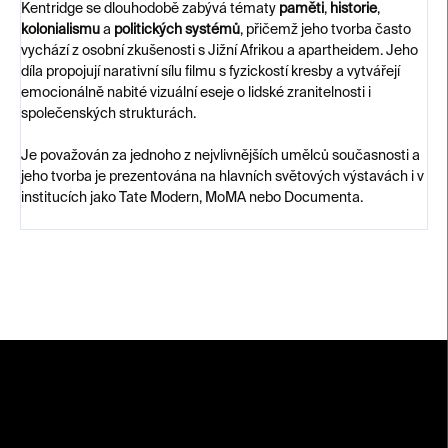
Kentridge se dlouhodobě zabývá tématy
paměti
,
historie
,
kolonialismu
a
politických systémů
, přičemž jeho tvorba často
vychází z osobní zkušenosti s Jižní Afrikou a apartheidem. Jeho
díla propojují narativní sílu filmu s fyzickostí kresby a vytvářejí
emocionálně nabité vizuální eseje o lidské zranitelnosti i
společenských strukturách.
Je považován za jednoho z nejvlivnějších umělců současnosti a
jeho tvorba je prezentována na hlavních světových výstavách i v
institucích jako Tate Modern, MoMA nebo Documenta.
Z
á
p
a
t