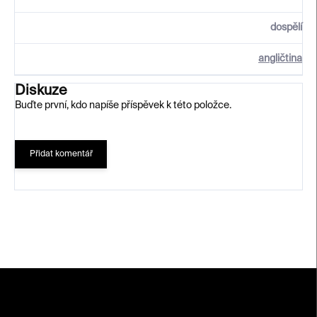
dospělí
angličtina
Diskuze
Buďte první, kdo napíše příspěvek k této položce.
Přidat komentář
Z
á
p