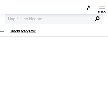
Přejít
na
obsah
Hledat
Umění, fotografie