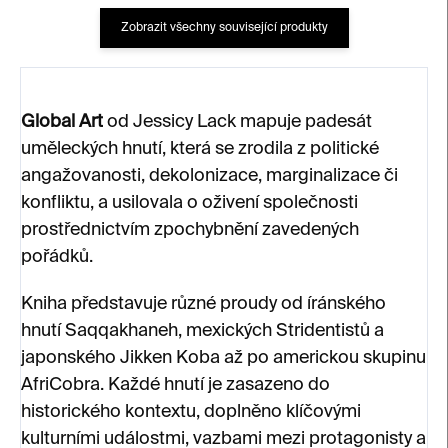
Zobrazit všechny související produkty
Global Art
od Jessicy Lack mapuje padesát
uměleckých hnutí, která se zrodila z politické
angažovanosti, dekolonizace, marginalizace či
konfliktu, a usilovala o oživení společnosti
prostřednictvím zpochybnění zavedených
pořádků.
Kniha představuje různé proudy od íránského
hnutí Saqqakhaneh, mexických Stridentistů a
japonského Jikken Koba až po americkou skupinu
AfriCobra. Každé hnutí je zasazeno do
historického kontextu, doplněno klíčovými
kulturními událostmi, vazbami mezi protagonisty a