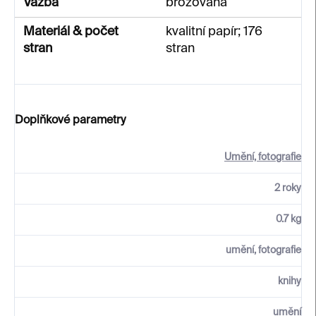
Vazba
brožovaná
Materiál & počet
kvalitní papír; 176
stran
stran
Doplňkové parametry
Umění, fotografie
2 roky
0.7 kg
umění, fotografie
knihy
umění