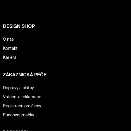
a
t
í
DESIGN SHOP
O nás
Kontakt
Kariéra
ZÁKAZNICKÁ PÉČE
Dopravy a platby
Vrácení a reklamace
Registrace pro členy
Puncovní značky