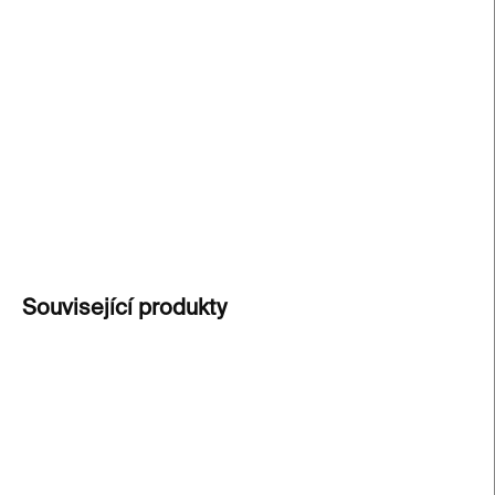
Kolekce ponožek inspirovaná
pražskými ikonami
.
Minimalistický design, kvalitní bavlna a decentní
výšivka ikonické Prašné brány
– stylový detail pro
každý den.
DETAILNÍ INFORMACE
ZEPTAT SE
Související produkty