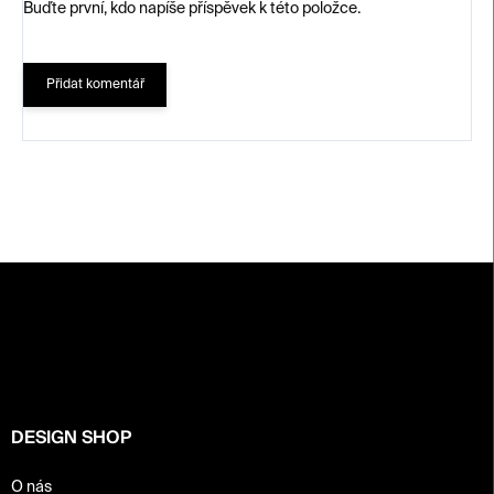
Buďte první, kdo napíše příspěvek k této položce.
Přidat komentář
Z
á
p
a
t
í
DESIGN SHOP
O nás