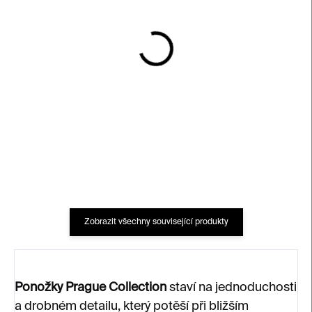
SKLADEM
SKLADEM
Ponožky Tramvaj – bílé
Ponožky Less is more
unisex – barevné
350 Kč
300 Kč
Zobrazit všechny související produkty
Ponožky Prague Collection
staví na jednoduchosti
a drobném detailu, který potěší při bližším