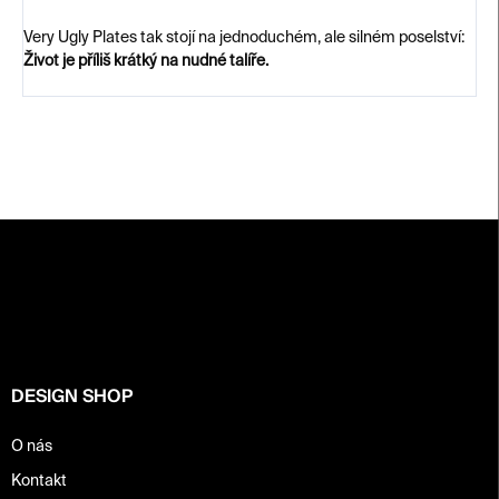
Very Ugly Plates tak stojí na jednoduchém, ale silném poselství:
Život je příliš krátký na nudné talíře.
Z
á
p
a
t
í
DESIGN SHOP
O nás
Kontakt