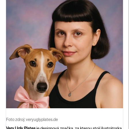
Foto zdroj:
veryuglyplates.de
Very Ugly Plates
je designová značka, za kterou stojí ilustrátorka