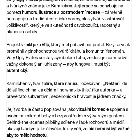
a tvůrkyně známá jako
Kamilchen
. Její práce se pohybuje na
pomezí
humoru
,
ilustrace
a
postmoderní recese
— záměrně
nereaguje na tradiční estetické normy, ale vytváří vlastní svět
„ošklivosti“, který je ve skutečnosti osvobozující, radostný a
hluboce osobitý.
Projekt vznikl jako
vtip
, který měl pobavit pár přátel. Brzy se však
proměnil v plnohodnotnou tvůrčí dráhu a komunitní fenomén.
Very Ugly Plates se staly symbolem toho, že design nemusí být
vážný, dokonalý ani uhlazený — aby fungoval, musí být
autentický
.
Kamilchen vytváří talíře, které narušují očekávání. „Někteří lidé
dělají fine china. Já dělám fine what-is-this,“ říká autorka — a
právě tato subverzivní, sebeironická hravost je jádrem značky.
Její tvorba je často popisována jako
vizuální komedie
spojená s
osobními mikropříběhy a bezprostředním výtvarným gestem.
Behind-the-scenes příběhy, sdílené v řadě rozhovorů a médií,
ukazují tvůrkyni jako člověka, který věří, že
nic nemusí být vážné,
aby to mělo hodnotu
.