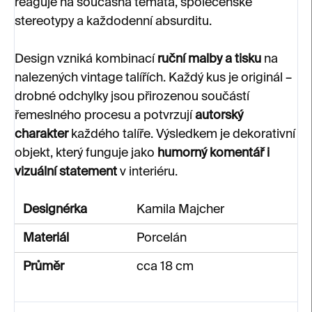
reaguje na současná témata, společenské
stereotypy a každodenní absurditu.
Design vzniká kombinací
ruční malby a tisku
na
nalezených vintage talířích. Každý kus je originál –
drobné odchylky jsou přirozenou součástí
řemeslného procesu a potvrzují
autorský
charakter
každého talíře. Výsledkem je dekorativní
objekt, který funguje jako
humorný komentář i
vizuální statement
v interiéru.
Designérka
Kamila Majcher
Materiál
Porcelán
Průměr
cca 18 cm