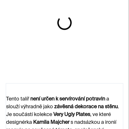
SKLADEM
Dekorativní talíř Quick
get her a bowl
1 980 Kč
Tento talíř
není určen k servírování potravin
a
slouží výhradně jako
závěsná dekorace na stěnu
.
Je součástí kolekce
Very Ugly Plates
, ve které
designérka
Kamila Majcher
s nadsázkou a ironií