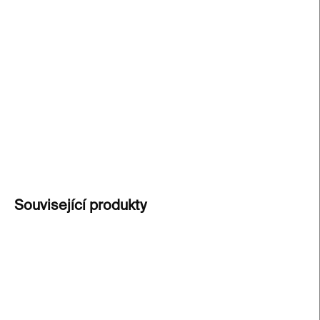
cena:
Pro všechny, co to se psy trochu přehánějí.
Vtipná
dekorace na stěnu, která udělá radost nejen
pejskařům.
Každý kus je originál
– vzniká
kombinací ruční malby a tisku na nalezeném
vintage talíři. Držák pro zavěšení je součástí balení.
DETAILNÍ INFORMACE
ZEPTAT SE
Související produkty