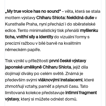
„My true voice has no sound“
– věta, která se stala
mottem výstavy
Chiharu Shiota: Neklidná duše
v
Kunsthalle Praha, nyní přechází i do sběratelské
edice. Tento minimalistický tisk přenáší
myšlenku
ticha, vnitřní síly a identity
do vizuální formy s
precizní ražbou v bílé barvě na kvalitním
německém papíře.
Tisk vznikl u příležitosti
první české výstavy
japonské umělkyně Chiharu Shiota
, jejíž díla
dojímají diváky po celém světě. Známá je
především svými
vláknovými instalacemi
, které
zhmotňují vztahy, paměť a plynutí času. Tato
limitovaná kolekce představuje
intimní fragment
výstavy
, který si můžete odnést domů.