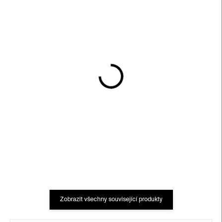
SKLADEM
SKLADEM
Taška My True Voice –
Print A Journey Into The
černá
Unconscious Mind
490 Kč
990 Kč
Zobrazit všechny související produkty