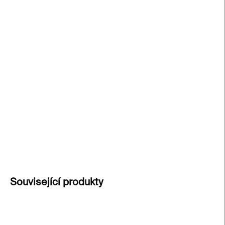
cena:
−
+
Přidat do košíku
Umělecký tisk s citátem významné japonské
umělkyně Chiharu Shiota.
Bílé písmo, silné
poselství, ruční ražba na papíře Gmund Hanf. Tisk
vznikl k výstavě
Neklidná duše
v Kunsthalle Praha.
Rám není součástí.
DETAILNÍ INFORMACE
ZEPTAT SE
Související produkty