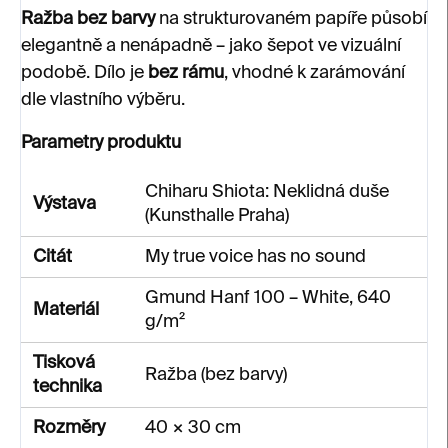
Ražba bez barvy
na strukturovaném papíře působí
elegantně a nenápadně – jako šepot ve vizuální
podobě. Dílo je
bez rámu
, vhodné k zarámování
dle vlastního výběru.
Parametry produktu
Chiharu Shiota: Neklidná duše
Výstava
(Kunsthalle Praha)
Citát
My true voice has no sound
Gmund Hanf 100 – White, 640
Materiál
g/m²
Tisková
Ražba (bez barvy)
technika
Rozměry
40 × 30 cm