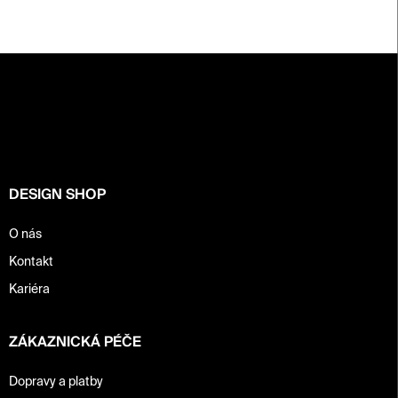
Z
á
p
a
t
í
DESIGN SHOP
O nás
Kontakt
Kariéra
ZÁKAZNICKÁ PÉČE
Dopravy a platby