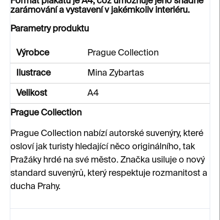
Formát plakátu je
A4
, což umožňuje jeho snadné
zarámování a vystavení v jakémkoliv interiéru.
Parametry produktu
Výrobce
Prague Collection
Ilustrace
Mina Zybartas
Velikost
A4
Prague Collection
Prague Collection nabízí autorské suvenýry, které
osloví jak turisty hledající něco originálního, tak
Pražáky hrdé na své město. Značka usiluje o nový
standard suvenýrů, který respektuje rozmanitost a
ducha Prahy.