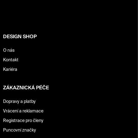
p
a
t
í
DESIGN SHOP
O nás
Kontakt
Kariéra
ZÁKAZNICKÁ PÉČE
Dopravy a platby
Vrácení a reklamace
Registrace pro členy
Puncovní značky