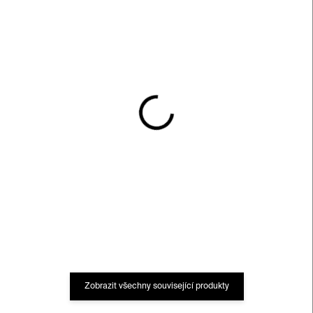
SKLADEM
SKLADEM
Magnetická hračka
Magnetická hračka
Crags – matte iris
Crags – matte jade
750 Kč
750 Kč
Zobrazit všechny související produkty