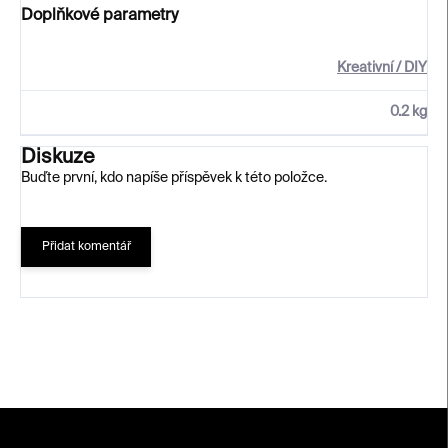
Doplňkové parametry
Kreativní / DIY
0.2 kg
Diskuze
Buďte první, kdo napíše příspěvek k této položce.
Přidat komentář
Z
á