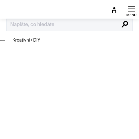
Přejít
na
obsah
Hledat
Kreativní / DIY