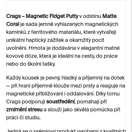
Crags – Magnetic Fidget Putty
v odstínu
Matte
Coral
je sada jemně vyhlazených magnetických
kamínků z ferritového materiálu, které vytvářejí
unikátní haptický zážitek a okamžitý pocit
uvolnění. Hmota je dodávána v elegantní matné
kovové dóze, která je ideální na cesty, do práce
nebo do školní tašky.
Každý kousek je pevný, hladký a příjemný na dotek
— při hraní příjemně klouže mezi prsty a reaguje na
magnetické přibližování i oddalování. Díky tomu
Crags podporují
soustředění
, pomáhají při
zmírnění stresu
a slouží jako skvělá pomůcka při
práci či studiu.
Jedná se o prémiový produkt vyrobený z kvalitních