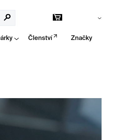
Prázdný košík
Hledat
Nákupní
košík
Dárky
Členství
Značky