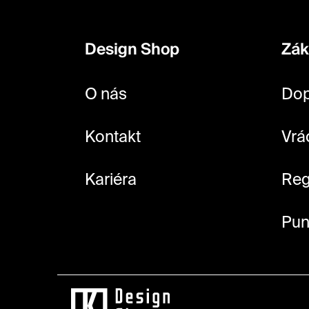
á
p
Design Shop
Zák
a
t
O nás
Dop
í
Kontakt
Vrá
Kariéra
Reg
Pun