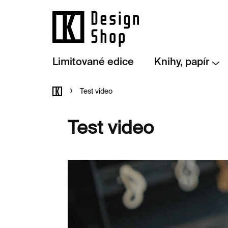
Přejít
na
obsah
Limitované edice
Knihy, papír
Domů
Test video
Test video