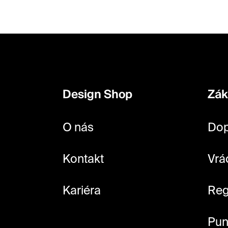
Z
á
p
Design Shop
Zák
a
t
O nás
Dop
í
Kontakt
Vrá
Kariéra
Reg
Pun