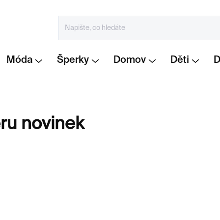
Móda
Šperky
Domov
Děti
ěru novinek