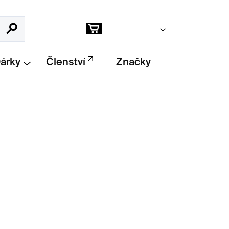
Prázdný košík
Hledat
Nákupní
košík
Dárky
Členství
Značky