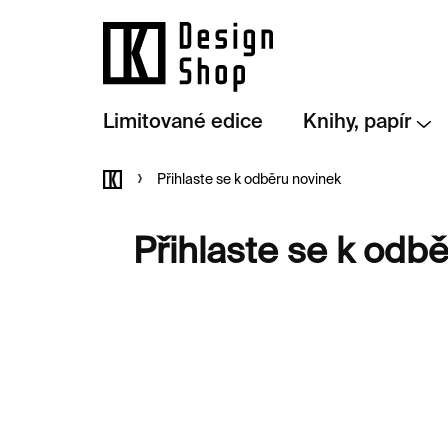
Přejít
na
obsah
Limitované edice
Knihy, papír
Domů
Přihlaste se k odběru novinek
Přihlaste se k odb