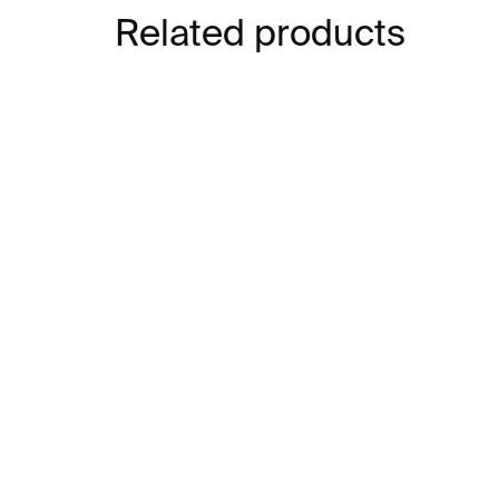
Related products
IN STOCK
Uvnitř
Ma
€23
€1