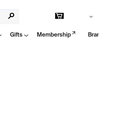
Empty cart
Search
Shopping
cart
Gifts
Membership
Brands
Add to cart
l and imaginative Czech encyclopedia that