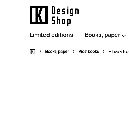
Skip
to
content
Limited editions
Books, paper
Home
Books, paper
Kids' books
Hlava v hl