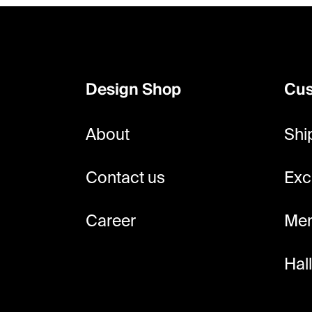
F
o
o
Design Shop
Cus
t
e
About
Shi
r
Contact us
Exc
Career
Mem
Hal