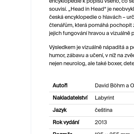
encyklopedie k popisu všeho, co se v
souvisí. „Head in Head“ je neobvyklá
česká encyklopedie o hlavách – u
čtenářům, která pomáhá pochopit z
jejich fungování hravou a vizuálně
Výsledkem je vizuálně nápaditá a p
humor, zábavu a učení, v níž na z
nejen neurolog, ale také boxer, dete
Autoři
David Böhm a O
Nakladatelství
Labyrint
Jazyk
čeština
Rok vydání
2013