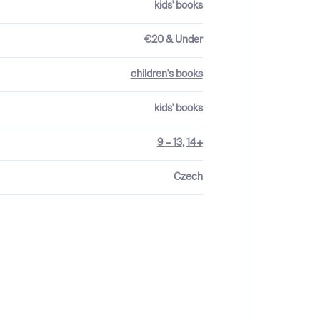
kids' books
€20 & Under
children's books
kids' books
9 – 13
,
14+
Czech