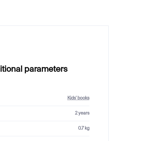
itional parameters
Kids' books
2 years
0.7 kg