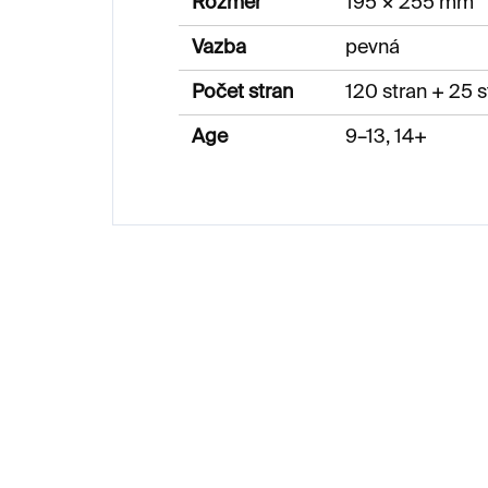
Rozměr
195 × 255 mm
Vazba
pevná
Počet stran
120 stran + 25 s
Age
9–13, 14+