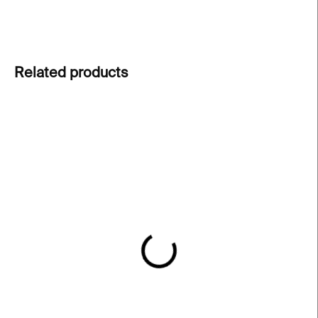
ASK
Related products
IN STOCK
IN STOCK
Anna-Eva Bergman &
Hartung & Bergman
Hans Hartung: A nic nás
Exhibition Tote Bag –
nerozdělí
beige