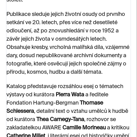
století.
Publikace sleduje jejich životní osudy od prvního
setkání ve 20. letech, přes více než desetileté
odloučení, až po znovushledání v roce 1952 a
závěr jejich života v osmdesátých letech.
Obsahuje kresby, vrcholná malířská díla, vzájemné
dary, dosud nepublikované archivní dokumenty a
fotografie, které osvěcují jejich společné zájmy o
přírodu, kosmos, hudbu a další témata.
Katalog představuje rozsáhlou esej o tématech
výstavy od kurátora
Pierra Wata
a ředitele
Fondation Hartung-Bergman
Thomase
Schlessera
, detailní text o vztahu umělců k hudbě
od kurátora
Thea Carnegy-Tana
, rozhovor se
zakladatelkou AWARE
Camille Morineau
a kritikou
Catherine Millet
, i literární esej od historičky umění