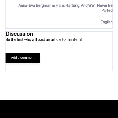
Anna-Eva Bergman & Hans Hartung: And We’ll Never Be
Parted
English
Discussion
Be the first who will post an article to this item!
Add a comment
F
o
o